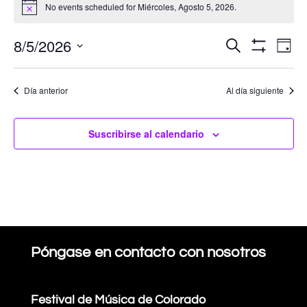
Events
No events scheduled for Miércoles, Agosto 5, 2026.
Aviso
for
8/5/2026
N
Búsq
Buscar
Día
Show
Miércoles,
Selecciona
Filters
po
de
la
Día anterior
Al día siguiente
Agosto
vi
fecha.
event
5,
d
Suscribirse al calendario
y
e
2026
naveg
por
Póngase en contacto con nosotros
vistas
Festival de Música de Colorado