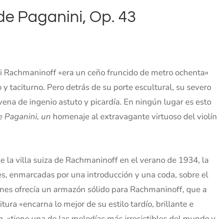
e Paganini, Op. 43
ei Rachmaninoff «era un ceño fruncido de metro ochenta»
 y taciturno. Pero detrás de su porte escultural, su severo
vena de ingenio astuto y picardía. En ningún lugar es esto
e Paganini, un
homenaje al extravagante virtuoso del violín
la villa suiza de Rachmaninoff en el verano de 1934, la
es, enmarcadas por una introducción y una coda, sobre el
iones ofrecía un armazón sólido para Rachmaninoff, que a
ura «encarna lo mejor de su estilo tardío, brillante e
rg, «tiene una de las melodías más irresistibles del mundo y