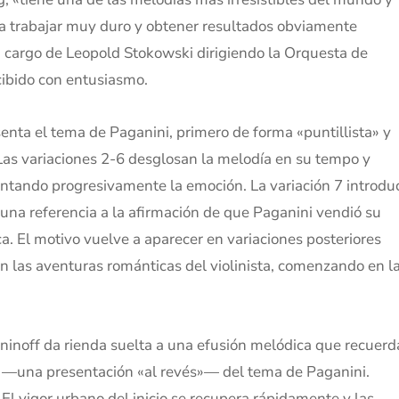
ista trabajar muy duro y obtener resultados obviamente
 a cargo de Leopold Stokowski dirigiendo la Orquesta de
cibido con entusiasmo.
senta el tema de Paganini, primero de forma «puntillista» y
. Las variaciones 2-6 desglosan la melodía en su tempo y
entando progresivamente la emoción. La variación 7 introdu
 una referencia a la afirmación de que Paganini vendió su
ca. El motivo vuelve a aparecer en variaciones posteriores
n las aventuras románticas del violinista, comenzando en l
aninoff da rienda suelta a una efusión melódica que recuerd
ón —una presentación «al revés»— del tema de Paganini.
El vigor urbano del inicio se recupera rápidamente y las