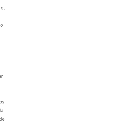
 el
mo
s
ar
os
da
 de