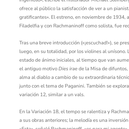
ofrece al público la satisfacción de ver a un pian
gratificantes». El estreno, en noviembre de 1934,
Filadelfia y con Rachmaninoff como solista, fue re
Tras una breve introducción («¡escuchad!»), se pre
luego, en su totalidad, por los violines al unísono
estado de ánimo iniciales, al tiempo que van aum
el antiguo motivo
Dies irae
de la Misa de difuntos,
alma al diablo a cambio de su extraordinaria técni
junto con el tema de Paganini. También se explora
variación 12, similar a un vals.
En la Variación 18, el tempo se ralentiza y Rachm
a sus obras anteriores; la melodía es una inversi
«Esta», señaló Rachmaninoff, «es para mi agente». 