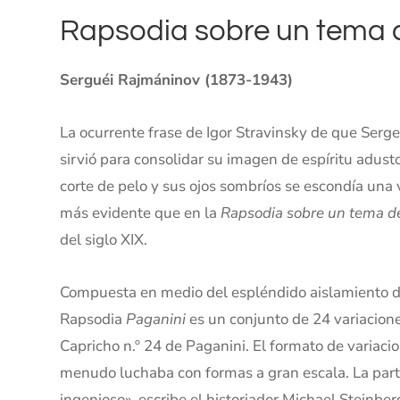
Rapsodia sobre un tema d
Serguéi Rajmáninov (1873-1943)
La ocurrente frase de Igor Stravinsky de que Serg
sirvió para consolidar su imagen de espíritu adusto
corte de pelo y sus ojos sombríos se escondía una 
más evidente que en la
Rapsodia sobre un tema d
del siglo XIX.
Compuesta en medio del espléndido aislamiento de 
Rapsodia
Paganini
es un conjunto de 24 variacion
Capricho n.º 24 de Paganini. El formato de variac
menudo luchaba con formas a gran escala. La partit
ingenioso», escribe el historiador Michael Steinbe