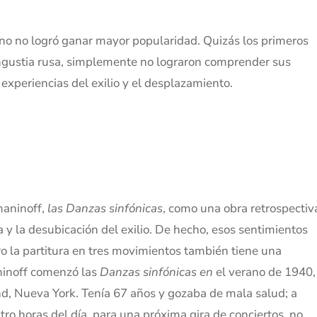
piano no logró ganar mayor popularidad. Quizás los primeros
ngustia rusa, simplemente no lograron comprender sus
 experiencias del exilio y el desplazamiento.
hmaninoff,
las Danzas sinfónicas
, como una obra retrospectiv
y la desubicación del exilio. De hecho, esos sentimientos
o la partitura en tres movimientos también tiene una
ninoff comenzó las
Danzas sinfónicas en
el verano de 1940,
and, Nueva York. Tenía 67 años y gozaba de mala salud; a
tro horas del día, para una próxima gira de conciertos, no