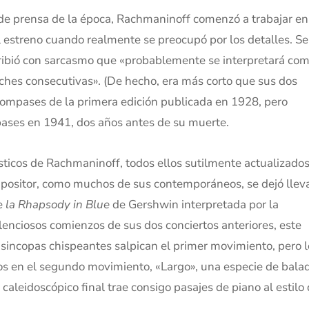
de prensa de la época, Rachmaninoff comenzó a trabajar en
 estreno cuando realmente se preocupó por los detalles. Se
scribió con sarcasmo que «probablemente se interpretará co
ches consecutivas». (De hecho, era más corto que sus dos
compases de la primera edición publicada en 1928, pero
pases en 1941, dos años antes de su muerte.
sticos de Rachmaninoff, todos ellos sutilmente actualizado
compositor, como muchos de sus contemporáneos, se dejó llev
de
la Rhapsody in Blue
de Gershwin interpretada por la
lenciosos comienzos de sus dos conciertos anteriores, este
incopas chispeantes salpican el primer movimiento, pero l
os en el segundo movimiento, «Largo», una especie de bala
caleidoscópico final trae consigo pasajes de piano al estilo