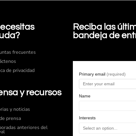
ecesitas
Reciba las últ
uda?
bandeja de en
untas frecuentes
áctenos
ica de privacidad
ensa y recursos
rias y noticias
 de prensa
oradas anteriores del
val