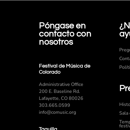
Póngase en
¿N
contacto con
ay
nosotros
Preg
Cont
Festival de Música de
Polít
Colorado
Administrative Office
Pr
200 E. Baseline Rd.
Lafayette, CO 80026
Histo
303.665.0599
info@comusic.org
Sala
Temp
festi
Taquilla