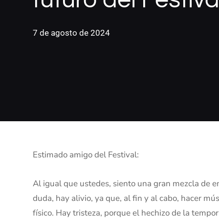
7 de agosto de 2024
Estimado amigo del Festival:
Al igual que ustedes, siento una gran mezcla de em
duda, hay alivio, ya que, al fin y al cabo, hacer m
físico. Hay tristeza, porque el hechizo de la tempo