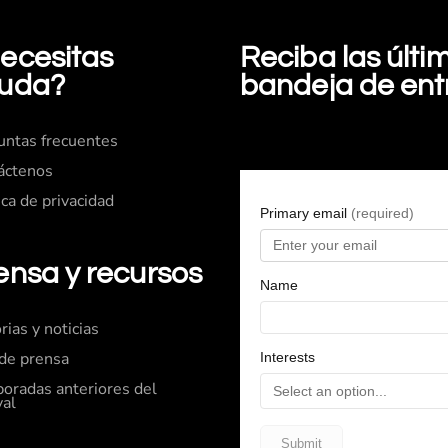
ecesitas
Reciba las últ
uda?
bandeja de en
untas frecuentes
áctenos
ica de privacidad
ensa y recursos
rias y noticias
 de prensa
oradas anteriores del
val