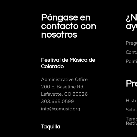
Póngase en
¿N
contacto con
ay
nosotros
Preg
Cont
Festival de Música de
Polít
Colorado
Administrative Office
Pr
200 E. Baseline Rd.
Lafayette, CO 80026
Histo
303.665.0599
info@comusic.org
Sala
Temp
festi
Taquilla